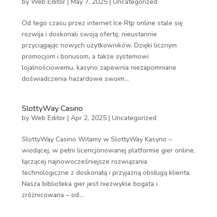
by
Web Editor
|
May 7, 2025
|
Uncategorized
Od tego czasu przez internet Ice Rtp online stale się
rozwija i doskonali swoją ofertę, nieustannie
przyciągając nowych użytkowników. Dzięki licznym
promocjom i bonusom, a także systemowi
lojalnościowemu, kasyno zapewnia niezapomniane
doświadczenia hazardowe swoim...
SlottyWay Casino
by
Web Editor
|
Apr 2, 2025
|
Uncategorized
SlottyWay Casino Witamy w SlottyWay Kasyno –
wiodącej, w pełni licencjonowanej platformie gier online,
łączącej najnowocześniejsze rozwiązania
technologiczne z doskonałą i przyjazną obsługą klienta.
Nasza biblioteka gier jest niezwykle bogata i
zróżnicowana – od...