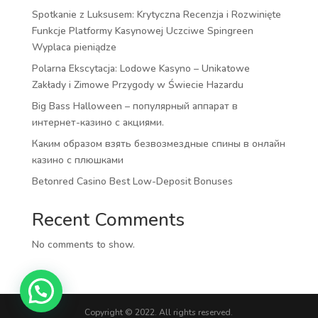
Spotkanie z Luksusem: Krytyczna Recenzja i Rozwinięte
Funkcje Platformy Kasynowej Uczciwe Spingreen
Wyplaca pieniądze
Polarna Ekscytacja: Lodowe Kasyno – Unikatowe
Zakłady i Zimowe Przygody w Świecie Hazardu
Big Bass Halloween – популярный аппарат в
интернет-казино с акциями.
Каким образом взять безвозмездные спины в онлайн
казино с плюшками
Betonred Casino Best Low-Deposit Bonuses
Recent Comments
No comments to show.
Copyright © 2022. All rights reserved.