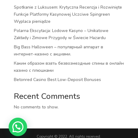
Spotkanie z Luksusem: Krytyczna Recenzja i Rozwinięte
Funkcje Platformy Kasynowej Uczciwe Spingreen
Wyplaca pieniądze
Polarna Ekscytacja: Lodowe Kasyno – Unikatowe
Zakłady i Zimowe Przygody w Świecie Hazardu
Big Bass Halloween – популярный аппарат в
интернет-казино с акциями.
Каким образом взять безвозмездные спины в онлайн
казино с плюшками
Betonred Casino Best Low-Deposit Bonuses
Recent Comments
No comments to show.
Copyright © 2022. All rights reserved.