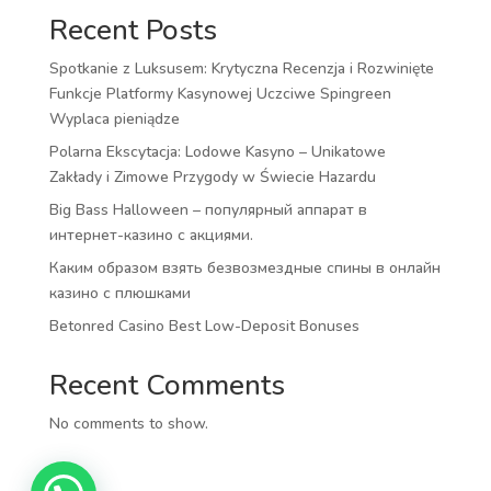
Recent Posts
Spotkanie z Luksusem: Krytyczna Recenzja i Rozwinięte
Funkcje Platformy Kasynowej Uczciwe Spingreen
Wyplaca pieniądze
Polarna Ekscytacja: Lodowe Kasyno – Unikatowe
Zakłady i Zimowe Przygody w Świecie Hazardu
Big Bass Halloween – популярный аппарат в
интернет-казино с акциями.
Каким образом взять безвозмездные спины в онлайн
казино с плюшками
Betonred Casino Best Low-Deposit Bonuses
Recent Comments
No comments to show.