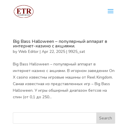
Big Bass Halloween – популярный аппарат в
интернет-казино с акциями.
by
Web Editor
|
Apr 22, 2025
|
9925_sat
Big Bass Halloween – популярный аппарат в
интернет-казино с акциями. В игорном заведении On
X casino известны игровые машины от Reel Kingdom.
Самая известная из представленных игр – Big Bass
Halloween. У игры обширный диапазон бетсов на
спин (от 0,1 до 250...
Search